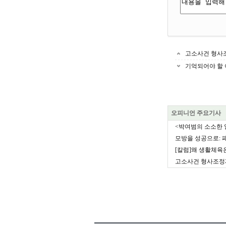
고소사건 형사조
기억되어야 할 
오피니언 주요기사
<박여범의 소소한 일
모방을 성공으로: 패
[칼럼]왜 생활체육
고소사건 형사조정제