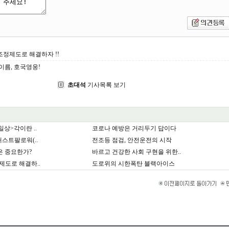
정제도로 해결하자 !!
이름, 호국영웅!
초대석
기사목록 보기
상>각이란 ..
코로나 예방은 거리두기 답이다
스트팔로워(..
전조등 점검, 안전운전의 시작
은 중요한가?
바르고 건강한 사회 구현을 위한..
도로 해결하..
도로위의 시한폭탄 블랙아이스