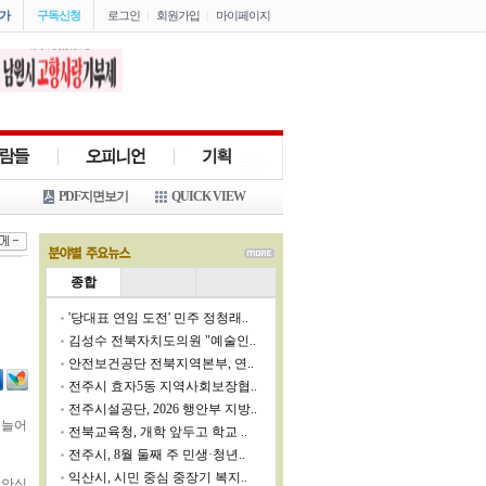
가
구독신청
로그인
|
회원가입
|
마이페이지
PDF지면보기
QUICK VIEW
종합
'당대표 연임 도전' 민주 정청래..
김성수 전북자치도의원 "예술인..
안전보건공단 전북지역본부, 연..
전주시 효자5동 지역사회보장협..
전주시설공단, 2026 행안부 지방..
 늘어
전북교육청, 개학 앞두고 학교 ..
전주시, 8월 둘째 주 민생·청년..
익산시, 시민 중심 중장기 복지..
민안심