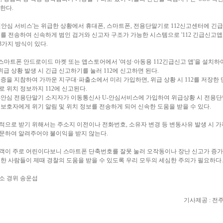
한다.
국민안심 서비스'는 위급한 상황에서 휴대폰, 스마트폰, 전용단말기로 112신고센터에 긴급
를 전송하여 신속하게 범인 검거와 신고자 구조가 가능한 시스템으로 '112 긴급신고앱,
등 3가지 방식이 있다.
은 스마트폰 안드로이드 마켓 또는 앱스토어에서 '여성·아동용 112긴급신고 앱'을 설치하
위급 상황 발생 시 긴급 신고하기를 눌러 112에 신고하면 된다.
신분증을 지참하여 가까운 지구대·파출소에서 미리 가입하면, 위급 상황 시 112를 저장한
 위치 정보까지 112에 신고된다.
 U-안심 전용단말기 소지자가 이동통신사 U-안심서비스에 가입하여 위급상황 시 전용
보호자에게 위기 알림 및 위치 정보를 전송하게 되어 신속한 도움을 받을 수 있다.
적으로 받기 위해서는 주소지 이전이나 전화번호, 소유자 변경 등 변동사유 발생 시 
문하여 알려주어야 불이익을 받지 않는다.
객이 주로 어린이다보니 스마트폰 단축번호를 잘못 눌러 오작동이나 장난 신고가 증
한 사람들이 제때 경찰의 도움을 받을 수 있도록 우리 모두의 세심한 주의가 필요하다.
소 경위 송운섭
기사제공 : 전