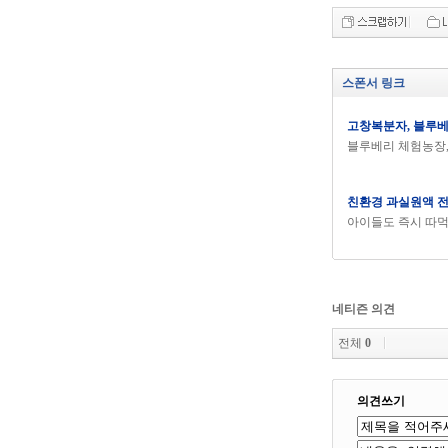
스폰서 링크
고창복분자, 블루
블루베리 체험농장,
친환경 과실원액 
아이들도 즉시 따
네티즌 의견
전체
0
의견쓰기