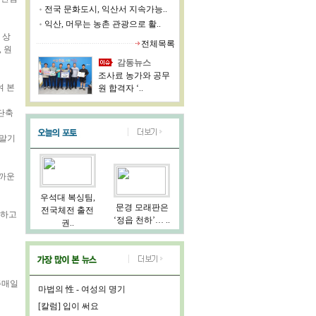
전국 문화도시, 익산서 지속가능..
익산, 머무는 농촌 관광으로 활..
 상
전체목록
 원
감동뉴스
조사료 농가와 공무
여 본
원 합격자 ‘..
 단축
단말기
가까운
우석대 복싱팀,
문경 모래판은
전국체전 출전
가하고
‘정읍 천하’… ..
권..
주매일
마법의 性 - 여성의 명기
[칼럼] 입이 써요