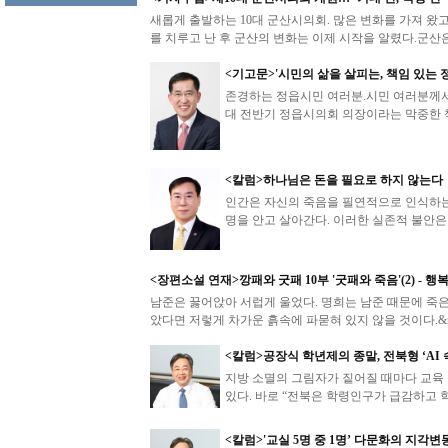
새롭게 출발하는 10대 군산시의회. 많은 변화를 가져 왔고
를 치루고 난 후 군산의 변화는 이제 시작을 알렸다.군산은
<기고문>'시민의 삶을 살피는, 책임 있는 
존경하는 정읍시민 여러분.시민 여러분께서
대 전반기 정읍시의회 의장이라는 막중한 책
<칼럼>하나님은 돈을 필요로 하지 않는다
인간은 자신의 죽음을 필연적으로 인식하는
명을 안고 살아간다. 이러한 실존적 불안은
<장편소설 연재>깡패와 굿패 10부 '굿패와 죽음'(2) - 
남준은 꿇어앉아 서럽게 울었다. 명희는 남준 때문에 죽은
았다면 저렇게 차가운 흙속에 파묻혀 있지 않을 것이다.&n
<칼럼>공장식 학년제의 종말, 전북형 ‘AI
지방 소멸의 그림자가 짙어질 때마다 교육
있다. 바로 “전북은 학령인구가 급감하고 학
<칼럼>'교실 5명 중 1명’ 다문화의 지각변