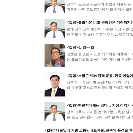
전북의 교실은 공교육의 존립을 뒤흔드는 거
거판의 눈먼 고발전과 세 대결 속에서 철저히
<칼럼>출발선은 비고 종착선은 미어터지는
올해 전북 교육 현장이 마주한 가장 시린 숫자
한 명도 받지 못한 학교가 무려 28개교에 달하
<칼럼>길 없는 길
인생은 완성된 지도로 시작하는 여행이 아니
는 쓸쓸하고도 고독한 여정이라 할 수 있다.
<칼럼>스쿨존 30㎞ 탄력 운용, 진즉 이렇
정부가 국가정상화 프로젝트의 1차 과제 1
회 곳곳에 고착화된 비정상적 관행과 제도를
<칼럼>백년지대계는 없다… 기성 정치의 
전북 교육의 미래를 논해야 할 교육감 선거
판’으로 전락했다. 정당 공천을 배제하고 
<칼럼>나뭇잎에 가린 교통안내표지판, 전주의 품격을 