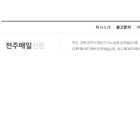
회사소개
|
광고문의
|
개
주소 : 전북 전주시 완산구 서노송동 승주빌딩 4층
COPYRIGHT 1999 전주매일신문., ALL RIGHTS RES