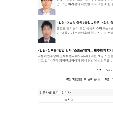
만, 구민 여러분의 따뜻한 격려 덕분에 한 걸
<칼럼>어느덧 취임 100일... 작은 변화의
완연한 봄기운이 도심 곳곳에 스며드는 4월
다. 벚꽃이 지는 아쉬움이 채 가시기도 전에
<칼럼>전북은 ‘텃밭’인가, ‘소모품’인가… 민주당의 12
더불어민주당이 전북특별자치도지사에 대한 제명 처분을 단
치고 있다. 현직 광역단체장이자 당내 경선에서 선두를 ..
1
2
3
4
5
6
7
08월09일(일)
08월08일(토)
08월0
언론사별 오피니언기사
뉴시스