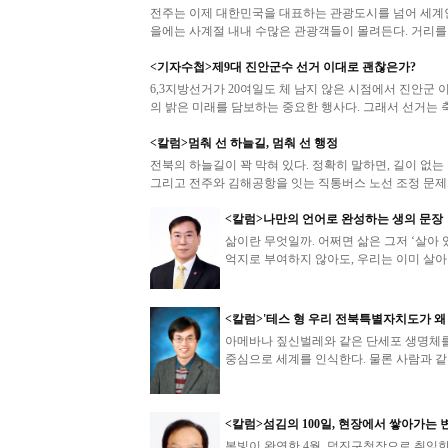
전주는 이제 대한민국을 대표하는 관광도시를 넘어 세계
을에는 사계절 내내 수많은 관광객들이 몰려든다. 거리를.
<기자수첩>제9대 진안군수 선거 이대로 괜찮은가?
6,3지방선거가 20여일도 체 남지 않은 시점에서 진안군
의 밝은 미래를 담보하는 중요한 행사다. 그래서 선거는 축
<칼럼>멈춰 선 하늘길, 멈춰 선 행정
전북의 하늘길이 꽉 막혀 있다. 정확히 말하면, 길이 없는
그리고 전주와 김해공항을 잇는 직통버스 노선 조정 문제.
<칼럼>나만의 언어로 완성하는 생의 문장
삶이란 무엇일까. 어쩌면 삶은 그저 ‘살아
억지로 부여하지 않아도, 우리는 이미 살아가
<칼럼>'테스 형 우리 전북특별자치도가 왜
아메바나 짚신벌레와 같은 단세포 생명체를
중심으로 세계를 인식한다. 물론 사람과 같
<칼럼>섬김의 100일, 현장에서 쌓아가는 
봄빛이 완연한 4월, 덕진구청장으로 취임한