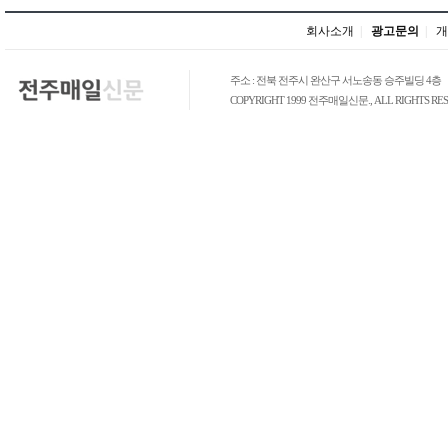
회사소개
|
광고문의
|
개
주소 : 전북 전주시 완산구 서노송동 승주빌딩 4층
COPYRIGHT 1999 전주매일신문., ALL RIGHTS RES