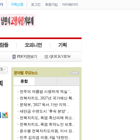
가
구독신청
로그인
|
회원가입
|
마이페이지
PDF지면보기
QUICK VIEW
종합
회
전주의 여름밤 시원하게 적실 ‘..
전북자치도, 2027년 국가예산 확..
문체부, '2027 독서 기반 지역 ..
새만금 수변도시 ‘후속 분양’ ..
전북자치도, 폭염 축산피해 최소..
전북자치도, 폭염 취약노인 보호..
윤수봉 전북자치도의원, 이서 묘..
민주 김의겸 의원, 6일 '대한민..