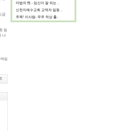
마법의 性 - 임신이 잘 되는 ..
신천지예수교회 교역자 일동 ..
익금
주목! 이사람- 무주 적상 출..
환 등
 나
주매일