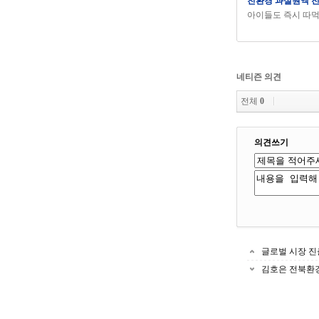
친환경 과실원액 
아이들도 즉시 따
네티즌 의견
전체
0
의견쓰기
글로벌 시장 진
김호은 전북환경