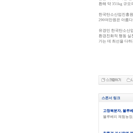
환해 약 351kg 규
한국탄소산업진흥원은
290여만원은 아름
유경민 한국탄소산업
환경친화적 행동 실천
가는 데 최선을 다하
스폰서 링크
고창복분자, 블루
블루베리 체험농장,