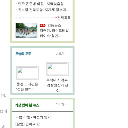
민주 윤준병 의원, ‘지역맞춤형..
진보당 전북도당, 지자체 청소대..
전체목록
감동뉴스
락앤런, 장수트레일
레이스·청년..
우석대 사격부,
문경 모래판은
경찰청장기 전
‘정읍 천하’… ..
국..
 수익
 캠페
마법의 性 - 여성의 명기
[칼럼] 입이 써요
원 순