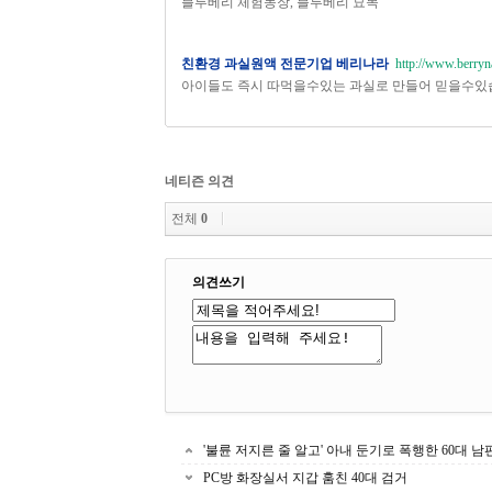
블루베리 체험농장, 블루베리 묘목
친환경 과실원액 전문기업 베리나라
http://www.berryn
아이들도 즉시 따먹을수있는 과실로 만들어 믿을수있
네티즌 의견
전체
0
의견쓰기
'불륜 저지른 줄 알고' 아내 둔기로 폭행한 60대 남편
PC방 화장실서 지갑 훔친 40대 검거