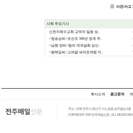
사건/사고
사회 주요기사
신천지예수교회 교역자 일동 성..
<청송심씨>조선조 500년 정계 주..
<남원 양씨>탐라 개국설화 삼신..
<평택임씨>고려말 세자전객령 지..
회사소개
|
광고문의
|
개
주소 : 전북 전주시 완산구 서노송동 승주빌딩 4층
COPYRIGHT 1999 전주매일신문., ALL RIGHTS RES