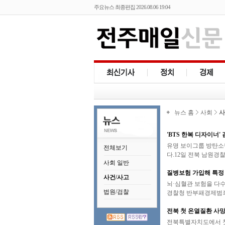
주요뉴스 최종편집 2026.08.06 19:04
뉴스 홈
사회
사
'BTS 한복 디자이너'
유명 보이그룹 방탄소년
전체보기
다.12일 전북 남원경찰
사회 일반
질병보험 가입해 특정
사건/사고
뇌·심혈관 보험을 다
법원/검찰
경찰청 반부패경제범죄
전북 첫 온열질환 사망
전북특별자치도에서 첫