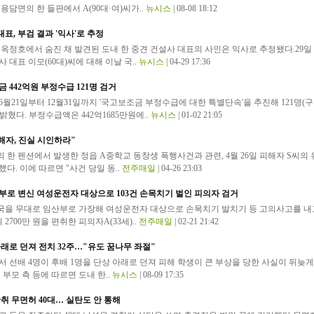
용담면의 한 들판에서 A(90대·여)씨가..
뉴시스
| 08-08 18:12
대표, 부검 결과 '익사'로 추정
 옥정호에서 숨진 채 발견된 도내 한 중견 건설사 대표의 사인은 익사로 추정됐다.29일
 대표 이모(60대)씨에 대해 이날 국..
뉴시스
| 04-29 17:36
 442억원 부정수급 121명 검거
월21일부터 12월31일까지 '국고보조금 부정수급에 대한 특별단속'을 추진해 121명(구
밝혔다. 부정수급액은 442억1685만원에..
뉴시스
| 01-02 21:05
해자, 진실 시인하라"
주의 한 펜션에서 발생한 정읍 A중학교 동창생 폭행사건과 관련, 4월 26일 피해자 S씨의
다. 이에 따르면 "사건 당일 동..
전주매일
| 04-26 23:03
부로 변신 여성운전자 대상으로 103건 손목치기 벌인 피의자 검거
전국을 무대로 임산부로 가장해 여성운전자 대상으로 손목치기 발치기 등 고의사고를 내
2700만 원을 편취한 피의자A(33세)..
전주매일
| 02-21 21:42
래로 던져 전치 32주…"유도 꿈나무 좌절"
 선배 4명이 후배 1명을 단상 아래로 던져 피해 학생이 큰 부상을 당한 사실이 뒤늦게
 부모 측 등에 따르면 도내 한..
뉴시스
| 08-09 17:35
 만취 무면허 40대… 실탄도 안 통해