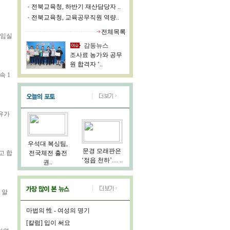
전북교육청, 하반기 재산담당자 ..
전북교육청, 교육공무직원 역량..
전체목록
 임실
감동뉴스
조사료 농가와 공무
원 합격자 ‘..
속 1
 유가
우석대 복싱팀,
문경 모래판은
고 합
전국체전 출전
‘정읍 천하’… ..
권..
 알
마법의 性 - 여성의 명기
[칼럼] 입이 써요