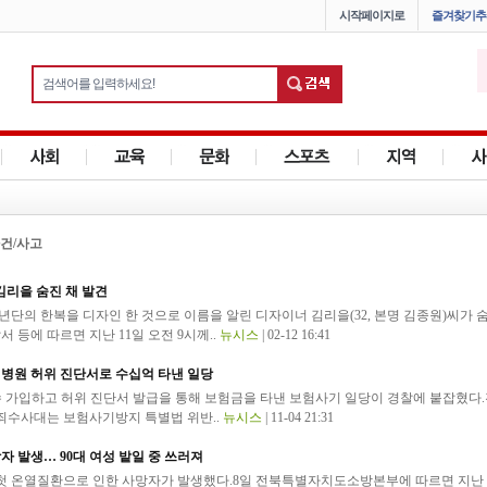
시작페이지로
즐겨찾기추
건/사고
 김리을 숨진 채 발견
단의 한복을 디자인 한 것으로 이름을 알린 디자이너 김리을(32, 본명 김종원)씨가 
서 등에 따르면 지난 11일 오전 9시께..
뉴시스
| 02-12 16:41
 병원 허위 진단서로 수십억 타낸 일당
수 가입하고 허위 진단서 발급을 통해 보험금을 타낸 보험사기 일당이 경찰에 붙잡혔다
수사대는 보험사기방지 특별법 위반..
뉴시스
| 11-04 21:31
자 발생… 90대 여성 밭일 중 쓰러져
 온열질환으로 인한 사망자가 발생했다.8일 전북특별자치도소방본부에 따르면 지난 