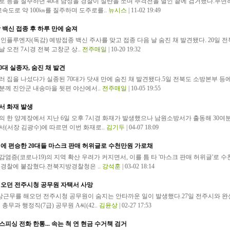
로 등을 질주하던 40대 남성을 경찰이 실탄을 쏘며 추격전을 벌인 끝에 검거했다.무면
고속도로 약 100㎞를 질주하며 도주로를..
뉴시스
| 11-02 19:49
 백신 접종 후 하루 만에 숨져
 인플루엔자(독감) 예방접종 백신 주사를 맞고 접종 다음 날 숨진 채 발견됐다. 20일 
 오전 7시경 전북 고창군 상..
전주매일
| 10-20 19:32
0대 실종자, 숨진 채 발견
 집을 나섰다가 실종된 70대가 닷새 만에 숨진 채 발견됐다.5일 전북도 소방본부 등에
42분께 진안군 내송마을 뒷편 야산에서..
전주매일
| 10-05 19:55
서 화재 발생
 한 양계장에서 지난 6일 오후 7시경 화재가 발생했으나 남원소방서가 출동해 30여분
(서장 김광수)에 따르면 이번 화재로..
김기두
| 04-07 18:09
에 편승한 20대들 마스크 판매 허위글로 수천만원 가로채
염증(코로나19)의 지역 확산 우려가 커지면서, 이를 틈 타 '마스크 판매 허위글'로 수
 경찰에 붙잡혔다.전북지방경찰청은 ..
강석훈
| 03-02 18:14
해오던 전주시청 공무원 자택서 사망
비상근무를 해오던 전주시청 공무원이 숨지는 안타까운 일이 발생했다.27일 전주시와 
총무과 행정직(7급) 공무원 A씨(42..
김윤상
| 02-27 17:53
피싱 전화 한통... 속는 척 연 현금 수거책 검거