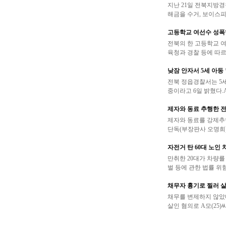
지난 21일 전북지방
해금을 수거, 보이스피
고등학교 여선수 성폭행
전북의 한 고등학교 
육청과 경찰 등에 따르
낮잠 안자서 5세 아동
전북 정읍경찰서는 5세
중이라고 6일 밝혔다.A
제자와 동료 추행한 전
제자와 동료를 강제추
단독(부장판사 오명희)
자전거 탄 60대 노인 
만취한 20대가 차량를
벌 등에 관한 법률 위험
채무자 흉기로 찔러 살
채무를 변제하지 않았
살인 혐의로 A모(25)