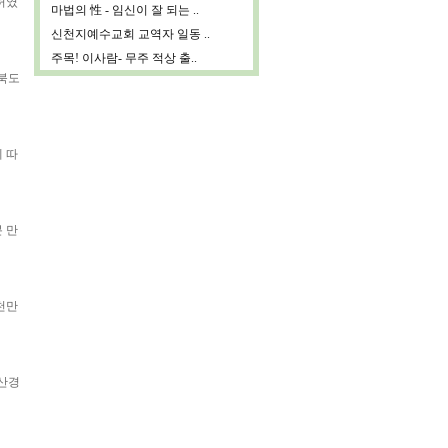
허였
마법의 性 - 임신이 잘 되는 ..
신천지예수교회 교역자 일동 ..
주목! 이사람- 무주 적상 출..
전북도
 따
 만
천만
완산경