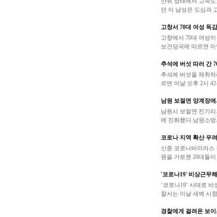
만취 상태에서 고속도
던 이 남성은 도심과 
고창서 70대 여성 독감
고창에서 70대 여성이
보건당국에 따르면 이날
추석에 버섯 따러 간 7
추석에 버섯을 채취하러
르면 이날 오후 2시 
남원 보절면 양계장에
남원시 보절면 진기리의
에 진화했다.남원소방서
코로나 지역 확산 우려
신종 코로나바이러스 감
원을 가로챈 20대들이
'코로나19' 비상근무
‘코로나19’ 사태로 
찰서는 이날 새벽 시청 
경찰에게 걸려온 보이스