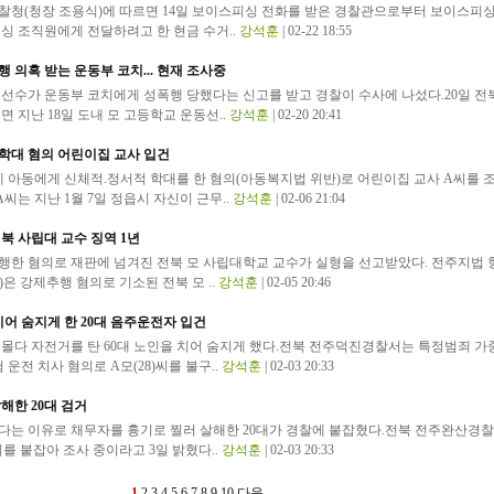
경찰청(청장 조용식)에 따르면 14일 보이스피싱 전화를 받은 경찰관으로부터 보이스피싱
싱 조직원에게 전달하려고 한 현금 수거..
강석훈
| 02-22 18:55
 의혹 받는 운동부 코치... 현재 조사중
여선수가 운동부 코치에게 성폭행 당했다는 신고를 받고 경찰이 수사에 나섰다.20일 전
면 지난 18일 도내 모 고등학교 운동선..
강석훈
| 02-20 20:41
 학대 혐의 어린이집 교사 입건
 아동에게 신체적.정서적 학대를 한 혐의(아동복지법 위반)로 어린이집 교사 A씨를 
씨는 지난 1월 7일 정읍시 자신이 근무..
강석훈
| 02-06 21:04
북 사립대 교수 징역 1년
행한 혐의로 재판에 넘겨진 전북 모 사립대학교 교수가 실형을 선고받았다. 전주지법 
은 강제추행 혐의로 기소된 전북 모 ..
강석훈
| 02-05 20:46
치어 숨지게 한 20대 음주운전자 입건
 몰다 자전거를 탄 60대 노인을 치어 숨지게 했다.전북 전주덕진경찰서는 특정범죄 가
 운전 치사 혐의로 A모(28)씨를 불구..
강석훈
| 02-03 20:33
해한 20대 검거
다는 이유로 채무자를 흉기로 찔러 살해한 20대가 경찰에 붙잡혔다.전북 전주완산경
씨를 붙잡아 조사 중이라고 3일 밝혔다..
강석훈
| 02-03 20:33
1
2
3
4
5
6
7
8
9
10
다음