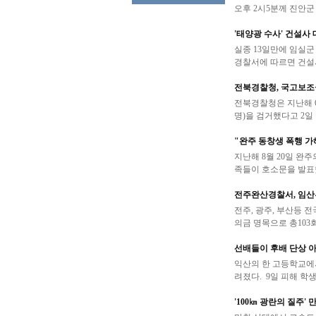
오후 2시5분께 진안군 
'태양광 수사' 건설사 
실종 13일만에 임실군
경찰서에 따르면 건설사
전북경찰청, 국고보조금
전북경찰청은 지난해 6
명)을 검거했다고 2일 
"완주 동창생 폭행 가
지난해 8월 20일 완
족들이 호소문을 발표했
전주완산경찰서, 임산
전주, 광주, 부산등 
의금 명목으로 총103회 
선배들이 후배 단상 아
익산의 한 고등학교에서
려졌다. 9일 피해 학생
'100㎞ 광란의 질주'