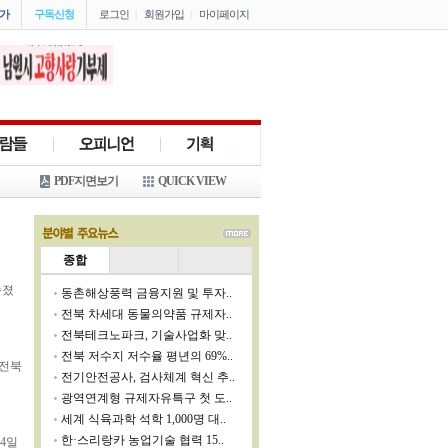
가
구독신청
로그인
|
회원가입
|
마이페이지
PDF지면보기
QUICK VIEW
종합
숨졌
동촌해상풍력 금융지원 및 투자..
전북 차세대 동물의약품 규제자..
전북테크노파크, 기술사업화 맞..
전북 저수지 저수율 평년의 69%..
.전북
전기안전공사, 검사체계 혁신 추..
광역연계형 규제자유특구 첫 도..
세계 식육과학 석학 1,000명 대..
한·스리랑카 농업기술 협력 15..
4일