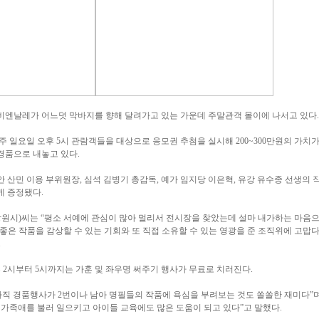
비엔날레가 어느덧 막바지를 향해 달려가고 있는 가운데 주말관객 몰이에 나서고 있다.
 일요일 오후 5시 관람객들을 대상으로 응모권 추첨을 실시해 200~300만원의 가치가
경품으로 내놓고 있다.
안 산민 이용 부위원장, 심석 김병기 총감독, 예가 임지당 이은혁, 유강 유수종 선생의 
게 증정됐다.
창원시)씨는 “평소 서예에 관심이 많아 멀리서 전시장을 찾았는데 설마 내가하는 마음
 좋은 작품을 감상할 수 있는 기회와 또 직접 소유할 수 있는 영광을 준 조직위에 고맙다
.
 2시부터 5시까지는 가훈 및 좌우명 써주기 행사가 무료로 치러진다.
직 경품행사가 2번이나 남아 명필들의 작품에 욕심을 부려보는 것도 쏠쏠한 재미다”며
 가족애를 불러 일으키고 아이들 교육에도 많은 도움이 되고 있다”고 말했다.