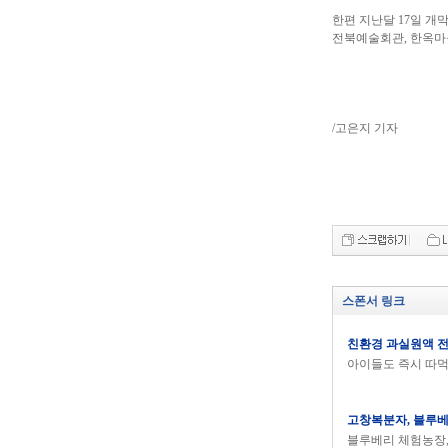
한편 지난달 17일 
전북예술회관, 한옥마을
/고은지 기자
스폰서 링크
친환경 과실원액 
아이들도 즉시 따
고창복분자, 블루
블루베리 체험농장,