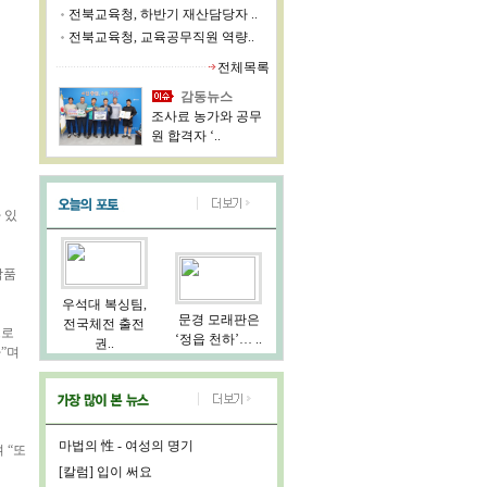
전북교육청, 하반기 재산담당자 ..
전북교육청, 교육공무직원 역량..
전체목록
감동뉴스
조사료 농가와 공무
원 합격자 ‘..
 있
작품
우석대 복싱팀,
문경 모래판은
전국체전 출전
으로
‘정읍 천하’… ..
권..
”며
마법의 性 - 여성의 명기
 “또
[칼럼] 입이 써요