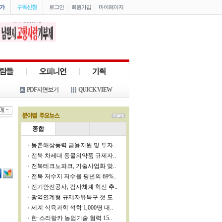
가
구독신청
로그인
|
회원가입
|
마이페이지
PDF지면보기
QUICK VIEW
종합
동촌해상풍력 금융지원 및 투자..
전북 차세대 동물의약품 규제자..
전북테크노파크, 기술사업화 맞..
전북 저수지 저수율 평년의 69%..
전기안전공사, 검사체계 혁신 추..
광역연계형 규제자유특구 첫 도..
세계 식육과학 석학 1,000명 대..
한·스리랑카 농업기술 협력 15..