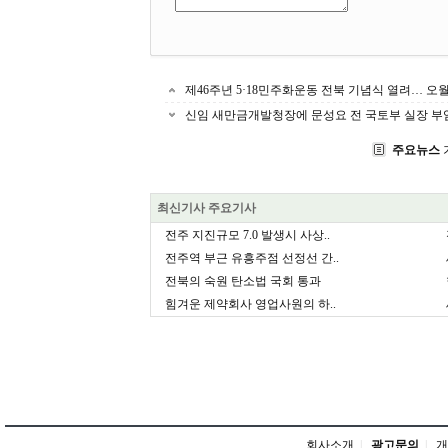
제46주년 5·18민주화운동 전북 기념식 열려… 오
신임 새만금개발청장에 문성요 전 국토부 실장 부임.
주요뉴스
최신기사 주요기사
전주 지진규모 7.0 발생시 사상..
전주역 부근 유흥주점 선정선 간..
전북의 숙원 탄소법 국회 통과
힘겨운 제약회사 영업사원의 하..
회사소개
|
광고문의
|
개