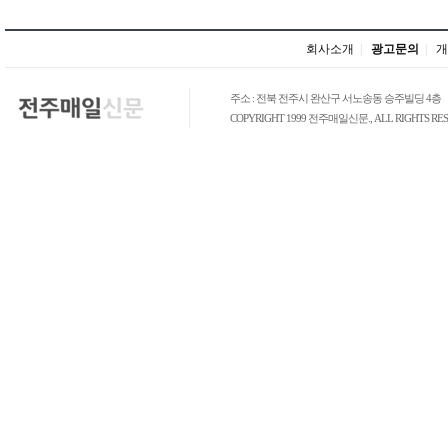
회사소개
|
광고문의
|
개
주소 : 전북 전주시 완산구 서노송동 승주빌딩 4층
COPYRIGHT 1999 전주매일신문., ALL RIGHTS RES