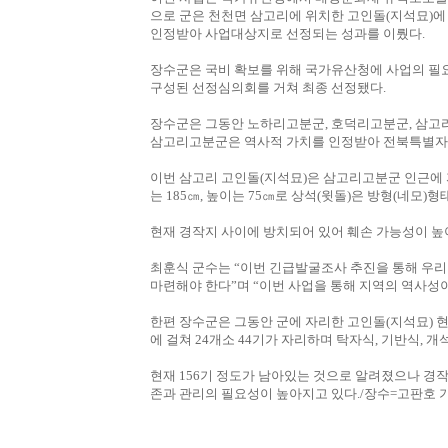
으로 군은 천천면 삼고리에 위치한 고인돌(지석묘)
인정받아 사업대상지로 선정되는 성과를 이뤘다.
장수군은 국비 확보를 위해 국가유산청에 사업의 
구성된 선정심의회를 거쳐 최종 선정됐다.
장수군은 그동안 노하리고분군, 호덕리고분군, 삼고리
삼고리고분군은 역사적 가치를 인정받아 전북특별자치
이번 삼고리 고인돌(지석묘)은 삼고리고분군 인근에 
는 185㎝, 높이는 75㎝로 상석(윗돌)은 방형(네모
현재 경작지 사이에 방치되어 있어 훼손 가능성이 높
최훈식 군수는 “이번 긴급발굴조사 추진을 통해 우
마련해야 한다”며 “이번 사업을 통해 지역의 역사성
한편 장수군은 그동안 군에 자리한 고인돌(지석묘) 
에 걸쳐 24개소 44기가 자리하며 탁자식, 기반식, 
현재 156기 정도가 남아있는 것으로 알려졌으나 경
존과 관리의 필요성이 높아지고 있다./장수=고판호 