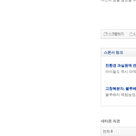
자신의 꿈을 실현할 수
스폰서 링크
친환경 과실원액 
아이들도 즉시 따
고창복분자, 블루
블루베리 체험농장,
네티즌 의견
전체
0