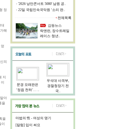
'2026 낭만콘서트 5080' 남원 공..
형 정
22일 국립민속국악원 ‘소리 판..
전체목록
광대
감동뉴스
참가해
락앤런, 장수트레일
레이스·청년..
 얻
자신의
해 지
우석대 사격부,
 이
문경 모래판은
경찰청장기 전
‘정읍 천하’… ..
국..
 맡아
통을
마법의 性 - 여성의 명기
계획을
들이
[칼럼] 입이 써요