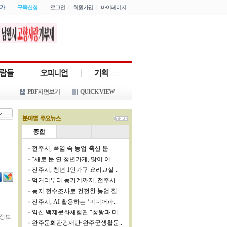
가
구독신청
로그인
|
회원가입
|
마이페이지
PDF지면보기
QUICK VIEW
종합
전주시, 폭염 속 농업·축산 분..
“새로 문 연 청년가게, 많이 이..
전주시, 청년 1인가구 요리교실 ..
먹거리부터 농기계까지, 전주시 ..
농지 전수조사로 건전한 농업 질..
전주시, AI 활용하는 ‘미디어파..
익산 백제문화체험관 "성왕과 미..
학정보
완주문화관광재단·완주군생활문..