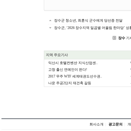
장수군 청소년, 최훈식 군수에게 당선증 전달
장수군, ‘2026 장수지역 일곱별 어울림 한마당’ 
장수
기
지역 주요기사
익산시 호텔컨벤션·지식산업센..
고창 출신 연예인이 뜬다!
2017 무주 WTF 세계태권도선수권..
나운 주공2단지 재건축 갈등
회사소개
|
광고문의
|
개