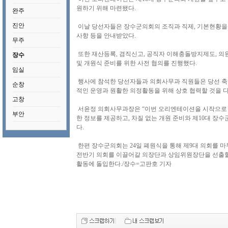
원하기 위해 마련됐다.
완주
진안
이날 당선자들은 장수군의회의 조직과 직제, 기본현황을 
사항 등을 안내받았다.
무주
또한 재산등록, 겸직신고, 공직자 이해충돌방지제도, 의
장수
및 개원식 준비를 위한 사전 협의를 진행했다.
임실
행사에 참석한 당선자들과 의회사무과 직원들은 당선 축하
순창
적인 운영과 원활한 의정활동을 위해 상호 협력할 것을 
고창
서윤정 의회사무과장은 “이번 오리엔테이션을 시작으로 
부안
한 정보를 제공하고, 차질 없는 개원 준비와 제10대 장
다.
한편 장수군의회는 24일 폐원식을 통해 제9대 의회를 마무리
전반기 의회를 이끌어갈 의장단과 상임위원장단을 선출할 
활동에 돌입한다./장수=고판호 기자