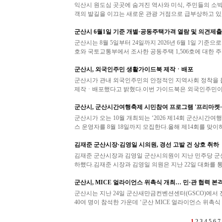
익산시 원도심 곳곳에 숨겨진 역사와 미식, 주민들의 소
객의 발길을 이끄는 새로운 관광 거점으로 급부상하고 있다
군산시 6월1일 기준 개별·공동주택가격 열람 및 의견제출
군산시는 8월 5일부터 24일까지 2026년 6월 1일 기준
호와 국토교통부에서 조사한 공동주택 1,506호에 대한 주
군산시, 외국인주민 생활가이드북 제작ㆍ배포
군산시가 관내 외국인주민의 안정적인 지역사회 정착을 돕
제작ㆍ배포했다고 밝혔다.이번 가이드북은 외국인주민이 
군산시, 군산시간여행축제 시민참여 프로그램 '프리마켓·
군산시가 오는 10월 개최되는 ‘2026 제14회 군산시
스 운영자를 8월 18일까지 모집한다.올해 제14회를 맞이하
김재준 군산시장·김영일 시의원, 경선 고발 건 상호 취하
김재준 군산시장과 김영일 군산시의원이 지난 민주당 군산
하했다.김재준 시장과 김영일 의원은 지난 22일 대화를 통
군산시, MICE 얼라이언스 위촉식 개최… 민·관 협력 본
군산시는 지난 24일 군산새만금컨벤션센터(GSCO)에서 
40여 명이 참석한 가운데 ‘군산 MICE 얼라이언스 위촉식 
1
2
3
4
5
6
7