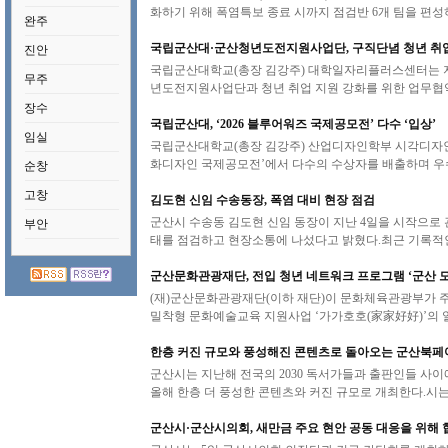
화하기 위해 폭염특보 종료 시까지 점검반 6개 팀을 편성
완주
국립군산대·군산청년도전지원사업단, 구직단념 청년 취
진안
국립군산대학교(총장 김강주) 대학일자리플러스센터는 지
무주
년도전지원사업단과 청년 취업 지원 강화를 위한 업무협약
장수
국립군산대, ‘2026 블루어워즈 국제공모전’ 다수 ‘입상’
임실
국립군산대학교(총장 김강주) 산업디자인학부 시각디자인전공 학
화디자인 국제공모전’에서 다수의 수상자를 배출하며 우
순창
고창
김도현 신임 수송동장, 폭염 대비 현장 점검
군산시 수송동 김도현 신임 동장이 지난 4일을 시작으로
부안
태를 점검하고 현장소통에 나섰다고 밝혔다.최근 기록적인
군산문화관광재단, 전입 청년 네트워크 프로그램 ‘군산 
(재)군산문화관광재단(이하 재단)이 문화체육관광부가 
밀착형 문화예술교육 지원사업 ‘가가호호(家家好好)’의 일
한층 커진 규모와 풍성해진 콘텐츠로 돌아오는 군산북페어 
군산시는 지난해 전국의 2030 독서가들과 출판인들 사이
올해 한층 더 풍성한 콘텐츠와 커진 규모로 개최한다.시는
군산시·군산시의회, 새만금 주요 현안 공동 대응을 위해