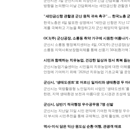
군산시는 5일 군산시의회 의장단과 긴급 간담회를 개최하
방향을 논의했다.이날 간담회에서는 새만금신항 관할권 확
"새만금신항 관할권 군산 원칙 귀속 촉구"… 한국노총 
한국노총은 4일 발표한 성명에서 “새만금 신항은 지난 1
계를 극복하고 기능을 확장하고자 군산 해양지역 일대에 
OCI(주) 군산공장, 소룡동 취약 가구에 시원한 여름나기
군산시 소룡동 행정복지센터는 4일, OCI(주) 군산공장
소룡동 지역사회보장협의체를 통해 선풍기 50대(환가액 30
시민과 함께하는 치유농업, 건강한 일상과 정서 회복 돕
군산시농업기술센터는 시민들의 치유농업에 대한 이해를 
안정에 기여하기 위해 ‘2026년 치유농업 기초교육’을 운영
군산시, ‘생태도센트’로 어르신 일자리와 생태환경 두 마
군산시는 역량활용형 노인일자리 사업인 ‘생태도센트’를
한편, 지역 생태환경 보전과 아름다운 도시경관 조성에 앞
군산시, 상반기 적극행정 우수공무원 7명 선발
군산시는 지난달 31일 시민 편익에 기여한 적극행정 우수공
각 부서와 시민추천을 통해 규제혁신, 경제 활성화, 선제적
역사·미식 담은 익산 원도심 순환 여행, 관광객 매료