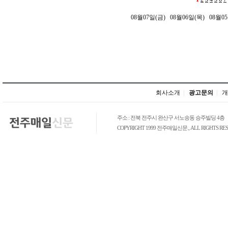
08월07일(금)
08월06일(목)
08월0
회사소개
|
광고문의
|
개
주소 : 전북 전주시 완산구 서노송동 승주빌딩 4층
COPYRIGHT 1999 전주매일신문., ALL RIGHTS RES