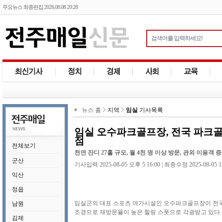
주요뉴스 최종편집 2026.08.08 20:28
뉴스 홈
지역
임실
기사목록
임실 오수파크골프장, 전국 파크골
점
전체보기
천연 잔디 27홀 규모, 월 4천 명 이상 방문, 관외 이용객 
군산
기사입력 2025-08-05 오후 5:16:00 | 최종수정 2025-08-05 1
익산
정읍
임실군의 대표 스포츠 여가시설인 오수파크골프장이 전국
남원
조경으로 재방문율이 높은 힐링 스폿으로 각광받고 있다.
김제