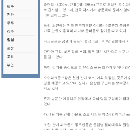
총면적 43,350㎡, 27홀(9홀×3코스) 규모로 조성된 
완주
로 찬사받고 있으며, 전국 각지에서 방문객이 끊이지 않아
진안
리매김하고 있다.
무주
특히, 최근에는 전북 인근지역뿐 아니라 수도권과 충청권
가족 단위 이용객과 시니어 골퍼들로 활기를 띠고 있다.
장수
임실
파크골프는 공원과 골프의 합성어로, 1983년 일본에서 
순창
간단한 규칙, 낮은 장비 부담, 짧은 경기 시간으로 누구나
고창
를 끌고 있다.
부안
특히, 걷기를 중심으로 한 유산소 운동 효과가 뛰어나 건
오수파크골프장은 천연 잔디 코스, 야외 화장실, 곳곳에 
경을 제공하고 있으며, 잔디가 손상된 구간에는 보수공사
지고 있다.
혼자 방문한 이용객도 현장에서 즉석 팀을 구성하여 함께
있다.
4인 1팀 기준 27홀 라운드 소요 시간은 약 2시간이며, 
또한, 관내 파크골프 동호인들은 클럽별 월례대회와 클