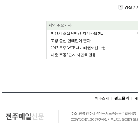
임실
기
지역 주요기사
익산시 호텔컨벤션·지식산업센..
고창 출신 연예인이 뜬다!
2017 무주 WTF 세계태권도선수권..
나운 주공2단지 재건축 갈등
회사소개
|
광고문의
|
개
주소 : 전북 전주시 완산구 서노송동 승주빌딩 4층
COPYRIGHT 1999 전주매일신문., ALL RIGHTS RES