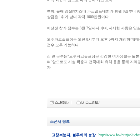
지역 화합의 장으로 자리 잡아 가고 있다.
특히, 올해 임실N치즈배 파크골프대회가 10월 8일부터
상금은 1위가 남녀 각각 1000만원이다.
예선전 참가 접수는 8월 7일까지이며, 자세한 사항은 임실군 
오수파크골프장은 오전 8시부터 오후 6까지 개장하며(매주 월요
접수 모두 가능하다.
심 민 군수는“오수파크골프장은 건강한 여가생활은 물론
며“앞으로도 시설 확충과 전국대회 유치 등을 통해 지역
자
스폰서 링크
고창복분자, 블루베리 농장
http://www.bokbunjablueber