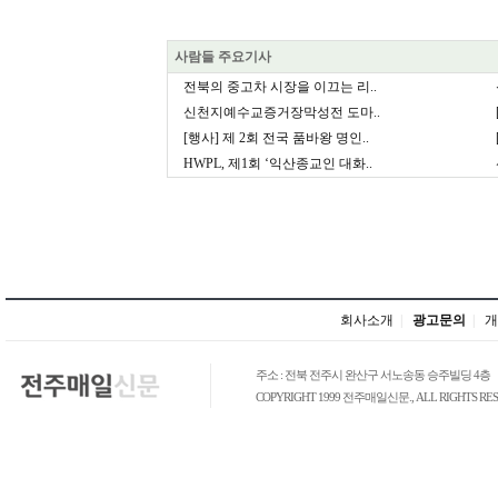
사람들 주요기사
전북의 중고차 시장을 이끄는 리..
신천지예수교증거장막성전 도마..
[행사] 제 2회 전국 품바왕 명인..
HWPL, 제1회 ‘익산종교인 대화..
회사소개
|
광고문의
|
개
주소 : 전북 전주시 완산구 서노송동 승주빌딩 4층
COPYRIGHT 1999 전주매일신문., ALL RIGHTS RES