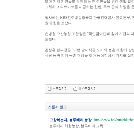
또한 지역 기관들도 참여해 농촌 주민들을 위한 생활 밀착
교체하고 의료키트를 제공하는 한편, 무료 급식 차량을 
행사에는 KBS전주방송총국과 한국전력공사 전북본부, 
원에 힘을 보탰다.
손병철 고산농협 조합장은 “국민참여단과 참여 기관의 따
말했다.
김성훈 본부장은 “이번 발대식은 도시와 농촌이 함께 상
사단 등과 함께 농촌 현장을 찾아 농심천심의 가치를 실천
스폰서 링크
고창복분자, 블루베리 농장
http://www.bokbunjablueber
블루베리 체험농장, 블루베리 묘목