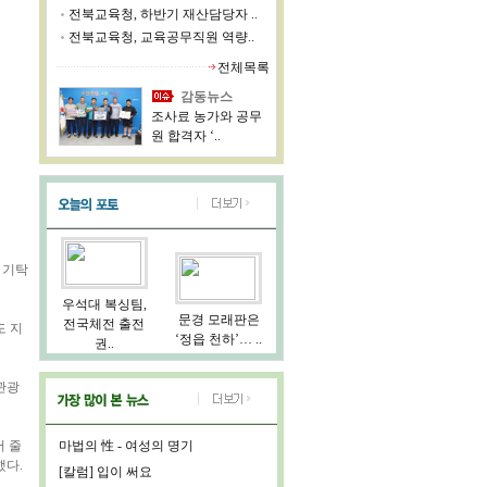
전북교육청, 하반기 재산담당자 ..
전북교육청, 교육공무직원 역량..
전체목록
감동뉴스
조사료 농가와 공무
원 합격자 ‘..
 기탁
우석대 복싱팀,
문경 모래판은
전국체전 출전
도 지
‘정읍 천하’… ..
권..
관광
어 줄
마법의 性 - 여성의 명기
했다.
[칼럼] 입이 써요