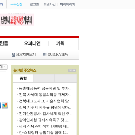
가
구독신청
로그인
|
회원가입
|
마이페이지
PDF지면보기
QUICK VIEW
종합
동촌해상풍력 금융지원 및 투자..
전북 차세대 동물의약품 규제자..
전북테크노파크, 기술사업화 맞..
전북 저수지 저수율 평년의 69%..
전기안전공사, 검사체계 혁신 추..
광역연계형 규제자유특구 첫 도..
세계 식육과학 석학 1,000명 대..
한·스리랑카 농업기술 협력 15..