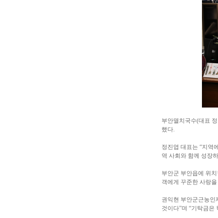
부안멸치국수(대표 정
했다.
정진엽 대표는 “지역에
역 사회와 함께 성장하
부안군 부안읍에 위치
객에게 꾸준한 사랑을 
권익현 부안군근농인재
것이다”며 “기탁금은 