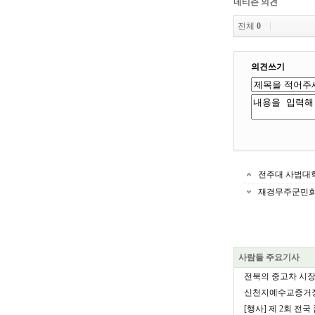
네티즌 의견
전체
0
의견쓰기
전주대 사범대학
재경무주군민회, 
사람들 주요기사
전북의 중고차 시장을
신천지예수교증거장
[행사] 제 2회 전국