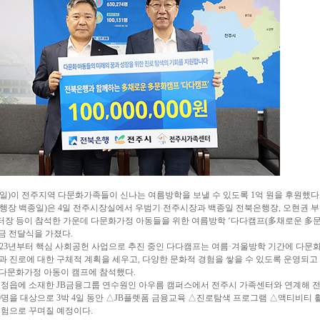
일)이 전주지역 다문화가족들이 신나는 여름방학을 보낼 수 있도록 1억 원을 후원했다
행장 백종일)은 4일 전주시장실에서 우범기 전주시장과 백종일 전북은행장, 오현권 부
장 등이 참석한 가운데 다문화가정 아동들을 위한 여름방학 ‘다다캠프(多채로운 多
부금 전달식을 가졌다.
2023년부터 핵심 사회공헌 사업으로 추진 중인 다다캠프는 여름·겨울방학 기간에 다문
 진로에 대한 구체적 계획을 세우고, 다양한 문화적 경험을 쌓을 수 있도록 운영되고
의 다문화가정 아동이 캠프에 참석했다.
 정읍에 소재한 JB금융그룹 연수원인 아우름 캠퍼스에서 전주시 가족센터와 연계해 
0명을 대상으로 3박 4일 동안 △JB플렛폼 금융교육 △진로탐색 프로그램 △액티비티 
체험으로 꾸며질 예정이다.