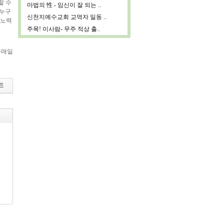
할 수
마법의 性 - 임신이 잘 되는 ..
 누구
신천지예수교회 교역자 일동 ..
 노력
주목! 이사람- 무주 적상 출..
주매일