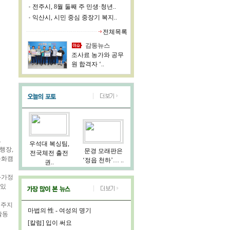
전주시, 8월 둘째 주 민생·청년..
익산시, 시민 중심 중장기 복지..
전체목록
감동뉴스
조사료 농가와 공무
원 합격자 ‘..
.
우석대 복싱팀,
행장,
문경 모래판은
전국체전 출전
문화캠
‘정읍 천하’… ..
권..
화가정
 있
전주지
마법의 性 - 여성의 명기
활동
[칼럼] 입이 써요