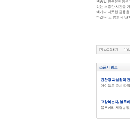
백종일 전북은행장은 
있는 소중한 시간을 
에게나 따뜻한 금융을
하겠다”고 밝혔다./권
스폰서 링크
친환경 과실원액 
아이들도 즉시 따
고창복분자, 블루
블루베리 체험농장,