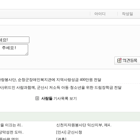
아이디
작성일
랑봉사단, 순창군장애인복지관에 지역사랑성금 400만원 전달
·(사)위드인 사람과함께, 군산시 저소득 아동·청소년을 위한 드림장학금 전달
사람들
기사목록 보기
 이끄는 리..
신천지자원봉사단 익산지부, 제4..
막성전 도마..
[인사] 군산시청
 품바왕 명인..
[결혼]