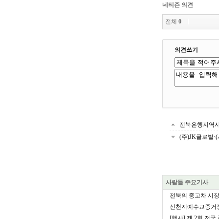
네티즌 의견
전체
0
의견쓰기
전북은행지역사
(주)JK글로벌
사람들 주요기사
전북의 중고차 시장을
신천지예수교증거장
[행사] 제 2회 전국