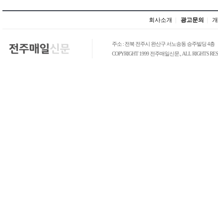
회사소개
|
광고문의
|
개
주소 : 전북 전주시 완산구 서노송동 승주빌딩 4층
COPYRIGHT 1999 전주매일신문., ALL RIGHTS RES