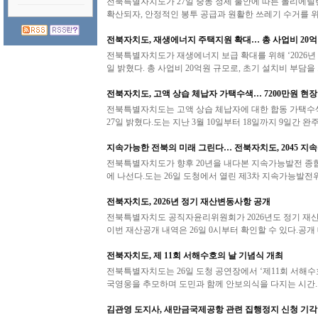
전북특별자치도가 27일 중동 정세 불안에 따른 폴리에틸
확산되자, 안정적인 봉투 공급과 원활한 쓰레기 수거를 위
전북자치도, 재생에너지 주택지원 확대… 총 사업비 20억
전북특별자치도가 재생에너지 보급 확대를 위해 ‘2026년
일 밝혔다. 총 사업비 20억원 규모로, 초기 설치비 부담을 .
전북자치도, 고액 상습 체납자 가택수색… 7200만원 현장
전북특별자치도는 고액 상습 체납자에 대한 합동 가택수색
27일 밝혔다.도는 지난 3월 10일부터 18일까지 9일간 완주·
지속가능한 전북의 미래 그린다… 전북자치도, 2045 지
전북특별자치도가 향후 20년을 내다본 지속가능발전 종합
에 나선다.도는 26일 도청에서 열린 제3차 지속가능발전
전북자치도, 2026년 정기 재산변동사항 공개
전북특별자치도 공직자윤리위원회가 2026년도 정기 재산
이번 재산공개 내역은 26일 0시부터 확인할 수 있다.공개 
전북자치도, 제 11회 서해수호의 날 기념식 개최
전북특별자치도는 26일 도청 공연장에서 ‘제11회 서해수호
국영웅을 추모하며 도민과 함께 안보의식을 다지는 시간.
김관영 도지사, 새만금국제공항 관련 집행정지 신청 기각