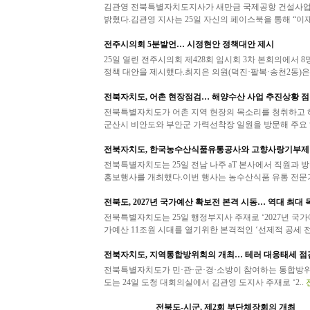
김관영 전북특별자치도지사가 새만금 국제공항 건설사업과
밝혔다.김관영 지사는 25일 자신의 페이스북을 통해 “이재
전주시의회 5분발언… 시정현안 정책대안 제시
25일 열린 전주시의회 제428회 임시회 3차 본회의에서 
정책 대안을 제시했다.최지은 의원(덕진·팔복·송천2동)은.
전북자치도, 어촌 현장점검… 해양수산 사업 추진상황 
전북특별자치도가 어촌 지역 현장의 목소리를 청취하고 해
군산시 비안도와 부안군 가력선착장 일원을 방문해 주요 
전북자치도, 한국농수산식품유통공사와 고향사랑기부제 
전북특별자치도는 25일 전남 나주 aT 본사에서 직원과
홍보행사를 개최했다.이번 행사는 농수산식품 유통 전문
전북도, 2027년 국가예산 확보전 본격 시동… 역대 최대
전북특별자치도는 25일 행정부지사 주재로 ‘2027년 국가
가예산 11조원 시대를 열기위한 본격적인 ‘선제적 공세 전
전북자치도, 지역통합방위회의 개최… 테러 대응태세 점
전북특별자치도가 민·관·군·경·소방이 참여하는 통합방위
도는 24일 도청 대회의실에서 김관영 도지사 주재로 ‘2..
전북도-시군, 제2회 부단체장회의 개최