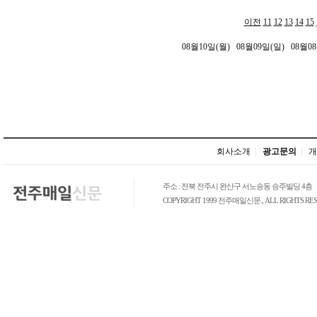
이전
11
12
13
14
15
08월10일(월)
08월09일(일)
08월0
회사소개
|
광고문의
|
개
주소 : 전북 전주시 완산구 서노송동 승주빌딩 4층
COPYRIGHT 1999 전주매일신문., ALL RIGHTS RES