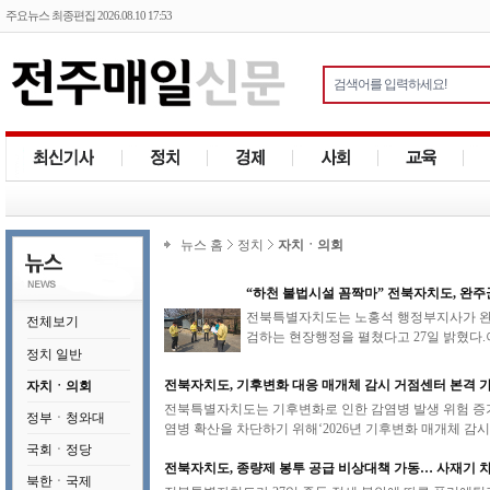
주요뉴스 최종편집 2026.08.10 17:53
뉴스 홈
정치
자치ㆍ의회
“하천 불법시설 꼼짝마” 전북자치도, 완주
전북특별자치도는 노홍석 행정부지사가 완주
전체보기
검하는 현장행정을 펼쳤다고 27일 밝혔다.
정치 일반
전북자치도, 기후변화 대응 매개체 감시 거점센터 본격 
자치ㆍ의회
전북특별자치도는 기후변화로 인한 감염병 발생 위험 증가
정부ㆍ청와대
염병 확산을 차단하기 위해‘2026년 기후변화 매개체 감시 
국회ㆍ정당
전북자치도, 종량제 봉투 공급 비상대책 가동… 사재기 
북한ㆍ국제