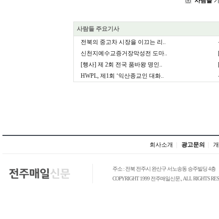
사람들
기
사람들 주요기사
전북의 중고차 시장을 이끄는 리..
신천지예수교증거장막성전 도마..
[행사] 제 2회 전국 품바왕 명인..
HWPL, 제1회 ‘익산종교인 대화..
회사소개
|
광고문의
|
개
주소 : 전북 전주시 완산구 서노송동 승주빌딩 4층
COPYRIGHT 1999 전주매일신문., ALL RIGHTS RES