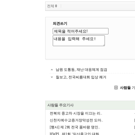
전체
0
의견쓰기
남원 도통동, 재난 대응체계 점검
칠보고, 전국씨름대회 입상 쾌거
사람들
기
사람들 주요기사
전북의 중고차 시장을 이끄는 리..
신천지예수교증거장막성전 도마..
[행사] 제 2회 전국 품바왕 명인..
HWPL, 제1회 ‘익산종교인 대화..