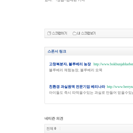
혔다. /정읍=김대환 기자
스폰서 링크
고창복분자, 블루베리 농장
http://www.bokbunjablueber
블루베리 체험농장, 블루베리 묘목
친환경 과실원액 전문기업 베리나라
http://www.berryn
아이들도 즉시 따먹을수있는 과실로 만들어 믿을수있
네티즌 의견
전체
0