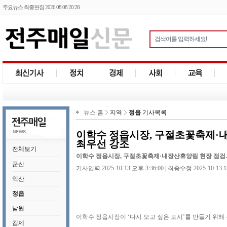
주요뉴스 최종편집 2026.08.08 20:28
뉴스 홈
지역
정읍
기사목록
이학수 정읍시장, 구절초꽃축제·내
최우선 강조
전체보기
이학수 정읍시장, 구절초꽃축제·내장산휴양림 현장 점검…
군산
기사입력 2025-10-13 오후 3:36:00 | 최종수정 2025-10-13 1
익산
정읍
남원
이학수 정읍시장이 ‘다시 오고 싶은 도시’를 만들기 위해
김제