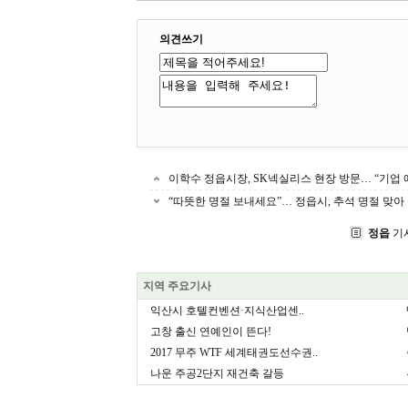
의견쓰기
이학수 정읍시장, SK넥실리스 현장 방문… “기업 
“따뜻한 명절 보내세요”… 정읍시, 추석 명절 맞아
정읍
기
지역 주요기사
익산시 호텔컨벤션·지식산업센..
고창 출신 연예인이 뜬다!
2017 무주 WTF 세계태권도선수권..
나운 주공2단지 재건축 갈등