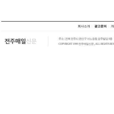
회사소개
|
광고문의
|
개
주소 : 전북 전주시 완산구 서노송동 승주빌딩 4층
COPYRIGHT 1999 전주매일신문., ALL RIGHTS RES