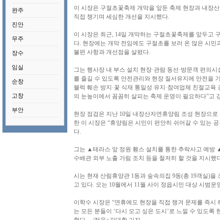
이 시장은 구절초꽃축제 개막을 앞둔 축제 현장과 내장
완주
직접 챙기며 세심한 개선을 지시했다.
진안
이 시장은 최근, 14일 개막하는 구절초꽃축제를 앞두고
무주
다. 현장에는 개막 전임에도 구절초를 보러 온 많은 시민
불편 사항과 개선점을 살폈다.
장수
임실
그는 행사장 내 부스 설치 현장·관람 동선·방문객 편의시
를 즐길 수 있도록 안전관리와 현장 질서유지에 만전을 기
순창
블럭 훼손 방지·꽃 식재 통일성 유지·참여업체 친절교육 
고창
의 눈높이에서 꼼꼼히 살피는 축제 운영이 필요하다”고 
부안
현장 점검은 지난 10일 내장산자연휴양림 조성 현장으로 
한 이 시장은 “휴양림은 시민이 편안히 쉬어갈 수 있는 
다.
그는 ▲테라스 앞 정원 휀스 설치를 통한 추락사고 예방
수배관 외부 노출 가림 조치 등을 철저히 할 것을 지시했다
시는 현재 산림휴양관 1동과 숲속의집 9동(총 19객실)을
고 있다. 오는 10월에서 11월 사이 정읍시민 대상 시범
이학수 시장은 “연휴에도 현장을 직접 챙겨 문제를 즉시 
는 모든 분들이 ‘다시 오고 싶은 도시’로 느낄 수 있도