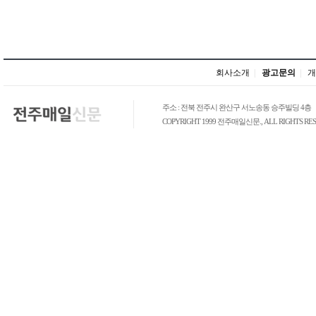
회사소개
|
광고문의
|
개
주소 : 전북 전주시 완산구 서노송동 승주빌딩 4층
COPYRIGHT 1999 전주매일신문., ALL RIGHTS RES