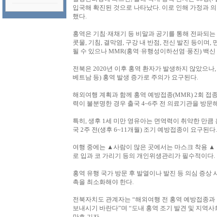
입국해 확진된 것으로 나타났다. 이로 인해 가정과 의
했다.
홍역은 기침·재채기 등 비말과 공기를 통해 전파되는
콧물, 기침, 결막염, 구강 내 반점, 전신 발진 등이며
될 수 있으나 MMR(홍역·유행성이하선염·풍진) 백신
전북은 2020년 이후 홍역 환자가 발생하지 않았으나,
베트남 등) 홍역 발생 증가로 주의가 요구된다.
해외여행 계획과 함께 홍역 예방접종(MMR) 2회 접
력이 불분명한 경우 출국 4~6주 전 의료기관을 방문해
특히, 생후 1세 미만 영유아는 면역력이 취약한 만큼
국 2주 전(생후 6~11개월) 조기 예방접종이 요구된다.
여행 중에는 ▲사람이 많은 곳에서는 마스크 착용 ▲ 
로 입과 코 가리기 등의 개인위생관리가 필수적이다.
홍역 유행 국가 방문 후 발열이나 발진 등 의심 증상 
촉을 최소화해야 한다.
전북자치도 관계자는 “해외여행 전 홍역 예방접종과
보내시기 바란다”며 “도내 홍역 조기 발견 및 지역사
만호 기자