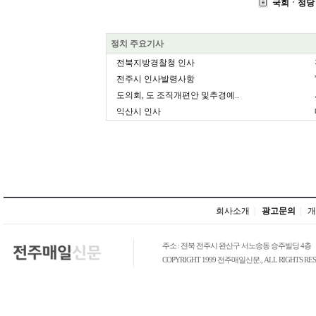
국회ㆍ정당
정치 주요기사
전북지방경찰청 인사
전주시 인사발령사항
도의회, 도 조직개편안 및추경예..
익산시 인사
회사소개
|
광고문의
|
개
주소 : 전북 전주시 완산구 서노송동 승주빌딩 4층
COPYRIGHT 1999 전주매일신문., ALL RIGHTS RES