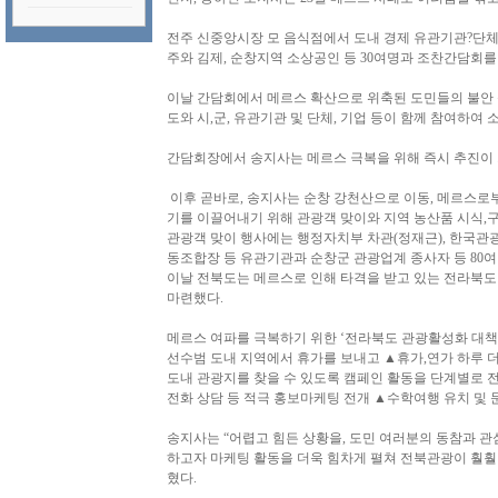
전주 신중앙시장 모 음식점에서 도내 경제 유관기관?단체
주와 김제, 순창지역 소상공인 등 30여명과 조찬간담회를
이날 간담회에서 메르스 확산으로 위축된 도민들의 불안 
도와 시,군, 유관기관 및 단체, 기업 등이 함께 참여하여
간담회장에서 송지사는 메르스 극복을 위해 즉시 추진이 가
이후 곧바로, 송지사는 순창 강천산으로 이동, 메르스로
기를 이끌어내기 위해 관광객 맞이와 지역 농산품 시식,구
관광객 맞이 행사에는 행정자치부 차관(정재근), 한국관
동조합장 등 유관기관과 순창군 관광업계 종사자 등 80
이날 전북도는 메르스로 인해 타격을 받고 있는 전라북도
마련했다.
메르스 여파를 극복하기 위한 ‘전라북도 관광활성화 대책’
선수범 도내 지역에서 휴가를 보내고 ▲휴가,연가 하루 
도내 관광지를 찾을 수 있도록 캠페인 활동을 단계별로 
전화 상담 등 적극 홍보마케팅 전개 ▲수학여행 유치 및 
송지사는 “어렵고 힘든 상황을, 도민 여러분의 동참과 
하고자 마케팅 활동을 더욱 힘차게 펼쳐 전북관광이 훨훨
혔다.