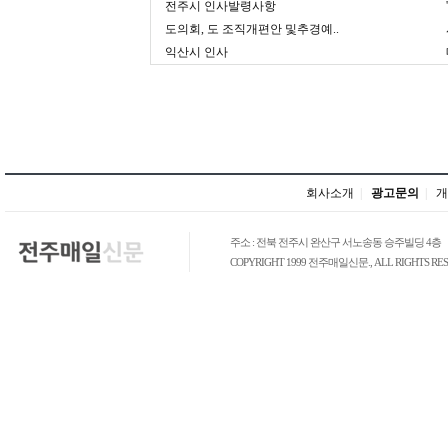
전주시 인사발령사항
도의회, 도 조직개편안 및추경예..
익산시 인사
회사소개
|
광고문의
|
개
주소 : 전북 전주시 완산구 서노송동 승주빌딩 4층
COPYRIGHT 1999 전주매일신문., ALL RIGHTS RES