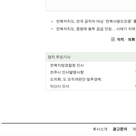
전북자치도, 전국 공직자 대상 ‘전북사랑도민증’ 
전북자치도, 종량제 봉투 공급 안정… 사재기 자제
자치ㆍ의회
정치 주요기사
전북지방경찰청 인사
전주시 인사발령사항
도의회, 도 조직개편안 및추경예..
익산시 인사
회사소개
|
광고문의
|
개