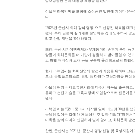
범소상공인 분야 대통령 표창을 받았다.
이날은 라복임씨를 포함해 소상공인 발전에 기여한 유공자와
다.
‘2023년 군산시 화훼 장식 명장’으로 선정된 라복임 대
왔다. 특히 단순히 꽃가게를 운영하는 것에 안주하지 않
리고 산업 저변을 확대하였다.
또한, 군산 시간여행축제와 우체통거리 손편지 축제 등 
람들이 화훼문화를 더 가깝게 경험하고 받아들일 수 있도
고 화훼 매거진과 교재 등을 꾸준히 출간함으로써 화훼산
현재 라복임씨는 화훼산업의 발전과 계승을 위하여 그린
도사, 독일플로리스트, 창업 등 다양한 교육과정을 편성
아울러 해외 국제교류전시회에 다수의 작품을 출품하고, 
류하고 선진 기술을 교육과정에 도입함으로써 전문가를 양
왔다.
라복임 씨는 “꽃이 좋아서 시작한 일이 어느덧 30년을 
묵묵히 걸어온 길에 대한 보상인 것 같아 기쁘다”라면서 
미학을 삶의 의미와 연결하여 널리 알리고, 화훼문화 발
한편, 군산시는 2021년 ‘군산시 명장 선정 및 육성지원