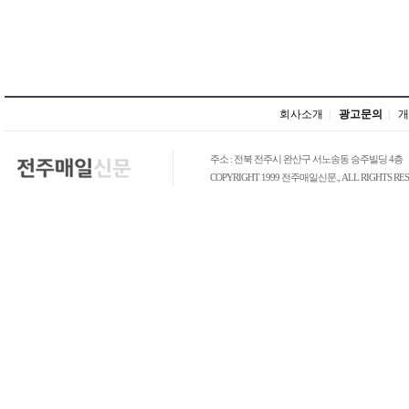
회사소개
|
광고문의
|
개
주소 : 전북 전주시 완산구 서노송동 승주빌딩 4층
COPYRIGHT 1999 전주매일신문., ALL RIGHTS RES