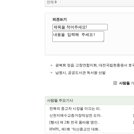
전체
0
의견쓰기
광복회 정읍·고창연합지회, 대전국립현충원서 호
남원시, 공공도서관 독서왕 선발
사람들
기
사람들 주요기사
전북의 중고차 시장을 이끄는 리..
신천지예수교증거장막성전 도마..
[행사] 제 2회 전국 품바왕 명인..
HWPL, 제1회 ‘익산종교인 대화..