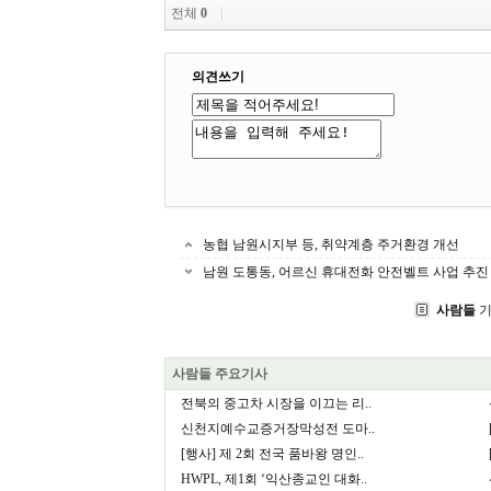
전체
0
의견쓰기
농협 남원시지부 등, 취약계층 주거환경 개선
남원 도통동, 어르신 휴대전화 안전벨트 사업 추진
사람들
기
사람들 주요기사
전북의 중고차 시장을 이끄는 리..
신천지예수교증거장막성전 도마..
[행사] 제 2회 전국 품바왕 명인..
HWPL, 제1회 ‘익산종교인 대화..