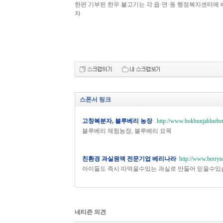
한편 기부된 한우 불고기는 각 읍·면·동 행정복지센터에 
자
스폰서 링크
고창복분자, 블루베리 농장
http://www.bokbunjablueber
블루베리 체험농장, 블루베리 묘목
친환경 과실원액 전문기업 베리나라
http://www.berryn
아이들도 즉시 따먹을수있는 과실로 만들어 믿을수있
네티즌 의견