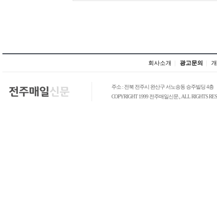
회사소개
|
광고문의
|
개
주소 : 전북 전주시 완산구 서노송동 승주빌딩 4층
COPYRIGHT 1999 전주매일신문., ALL RIGHTS RES