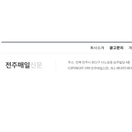
회사소개
|
광고문의
|
개
주소 : 전북 전주시 완산구 서노송동 승주빌딩 4층
COPYRIGHT 1999 전주매일신문., ALL RIGHTS RES