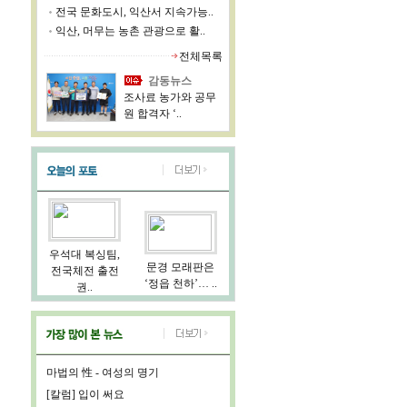
전국 문화도시, 익산서 지속가능..
익산, 머무는 농촌 관광으로 활..
전체목록
감동뉴스
조사료 농가와 공무
원 합격자 ‘..
우석대 복싱팀,
문경 모래판은
전국체전 출전
‘정읍 천하’… ..
권..
마법의 性 - 여성의 명기
[칼럼] 입이 써요