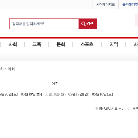
시작페이지로
즐겨찾기추
치ㆍ의회
이전
5월20일(토)
05월19일(화)
05월18일(월)
05월17일(일)
05월16일(토)