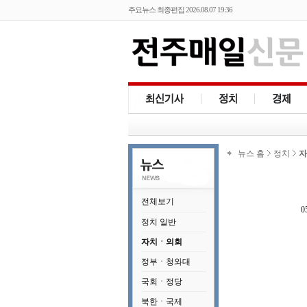
주요뉴스 최종편집 2026.08.07 19:36
뉴스 홈
정치
자
전체보기
0
정치 일반
자치ㆍ의회
정부ㆍ청와대
국회ㆍ정당
북한ㆍ국제