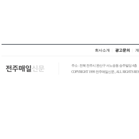
회사소개
|
광고문의
|
개
주소 : 전북 전주시 완산구 서노송동 승주빌딩 4층
COPYRIGHT 1999 전주매일신문., ALL RIGHTS RES