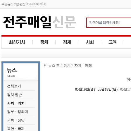
주요뉴스 최종편집 2026.08.08 20:28
뉴스 홈
정치
자치ㆍ의회
이
전체보기
05월19일(월)
05월18일(월)
05월1
정치 일반
자치ㆍ의회
정부ㆍ청와대
국회ㆍ정당
북한ㆍ국제