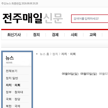
주요뉴스 최종편집 2026.08.08 20:28
뉴스 홈
정치
자치ㆍ의회
전체보기
08월04일(일)
08월03일(일)
08월0
정치 일반
자치ㆍ의회
정부ㆍ청와대
국회ㆍ정당
북한ㆍ국제