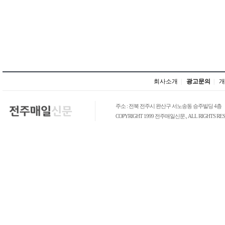
회사소개
|
광고문의
|
개
주소 : 전북 전주시 완산구 서노송동 승주빌딩 4층
COPYRIGHT 1999 전주매일신문., ALL RIGHTS RES