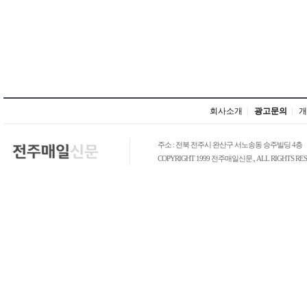
회사소개
|
광고문의
|
개
주소 : 전북 전주시 완산구 서노송동 승주빌딩 4층
COPYRIGHT 1999 전주매일신문., ALL RIGHTS RES