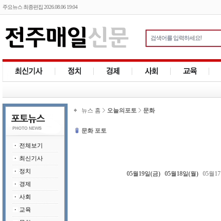
주요뉴스 최종편집 2026.08.06 19:04
뉴스 홈
오늘의포토
문화
문화 포토
전체보기
최신기사
정치
05월19일(금)
05월18일(월)
05월1
경제
사회
교육